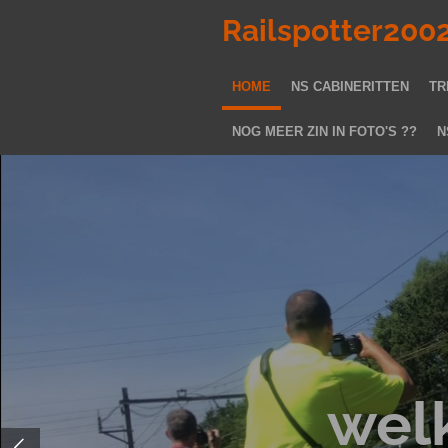
Ga
Railspotter200
direct
naar
HOME
NS CABINERITTEN
TR
de
hoofdinhoud
NOG MEER ZIN IN FOTO'S ??
N
wel