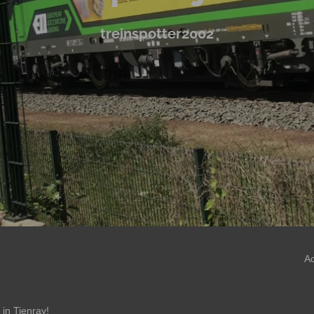
treinspotter2002
A
in Tienray!